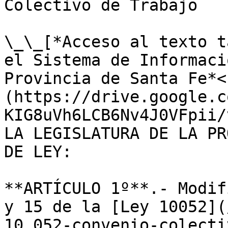
Colectivo de Trabajo

\_\_[*Acceso al texto t
el Sistema de Informaci
Provincia de Santa Fe*<
(https://drive.google.c
KIG8uVh6LCB6Nv4J0VFpii/
LA LEGISLATURA DE LA PR
DE LEY:

**ARTÍCULO 1º**.- Modif
y 15 de la [Ley 10052](
10.052-convenio-colecti