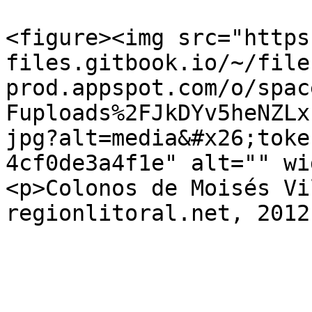
<figure><img src="https
files.gitbook.io/~/file
prod.appspot.com/o/spac
Fuploads%2FJkDYv5heNZLx
jpg?alt=media&#x26;toke
4cf0de3a4f1e" alt="" wi
<p>Colonos de Moisés Vi