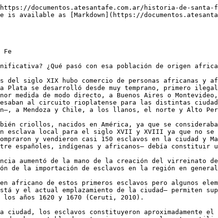
es, carretilleros, labradores de las quintas urbanas, y algunos tenían oficios especializados como zapateros, albañiles, plateros, barberos, carpinteros, carniceros, boteros, sastres y músicos. Era frecuente que los artesanos blancos compraran esclavos a fin de tener ayudantes en su labor cotidiana. En consecuencia, las ocupaciones especializadas más frecuentes entre los esclavizados santafesinos eran oficios que requerían un entrenamiento prolongado, el aprendizaje de saberes específicos y el desarrollo de habilidades valiosas. Es necesario pensar la historia de la esclavitud, y de los esclavos santafesinos en particular, como parte de la historia larga del trabajo y los trabajadores de la ciudad. Las dinámicas de la construcción de una fuerza de trabajo asalariado y un mercado laboral son indisociables del proceso de erosión del trabajo cautivo y la institución esclavista en la región.

Hacia inicios del siglo XIX es posible conocer y cuantificar mejor la presencia africana y afrodescendiente. Hacia 1816–1817 se realizó un padrón de los cuatro cuarteles en los que se dividía la ciudad, una división con vértice en las actuales calles General López y 9 de Julio.

> ### Es necesario pensar la historia de la esclavitud, y de los esclavos santafesinos en particular, como parte de la historia larga del trabajo y los trabajadores de la ciudad.

Por entonces la ciudad tenía algo más de 6000 habitantes. El censo relevó diversas variables: Varones y mujeres, Edad, Patria —es decir proveniencia—, Profesión, Clase —una clasificación socio–étnica entre españoles o blancos; negros o morenos, pardos, indios y chinos— y Pardos y morenos —una columna donde se consignaba el estatus jurídico libre o esclavo de las personas no–blancas.

A partir de esa información sabemos que en la Santa Fe de inicios del siglo XIX casi la mitad de la población era considerada parda o morena en el sentido mencionado, y que algo más del 11%, sobre la población total, eran esclavos. El censo contabilizaba algo más de cien negros nacidos en África, a quienes se solía denominar bozales. De acuerdo a dicho padrón, ellos provenían mayormente de África Occidental —Angola y Guinea— y en casos aislados de Mozambique —África Oriental— y Mina, actual Ghana. Si miramos otras fuentes, como por ejemplo los registros matrimoniales santafesinos, confeccionados por los párrocos, podemos ver que las menciones a sus procedencias se multiplican. Por ejemplo, aparecen personas africanas clasificadas como Congo, Benguela, Casanche, Lubolo. Estos grupos no se correspondían necesariamente con grupos étnicos y solidaridades culturales preexistentes en el África precolonial. Ellos constituyeron denominaciones ligadas a los puertos desde los que los africanos provenientes de tierras adentro habían sido embarcados, así como a solidaridades e identidades forjadas ya sea en el tráfico, en los puertos africanos, o en América. Esos lazos a veces sirvieron para reconstruir lazos de parentesco sobre la base de culturas o religiones similares (Barreto Farias, Libano Soares y Dos Santos Gomes, 2005).

La reconstrucción de las experiencias, las trayectorias y la reformulación de los imaginarios de aquellos africanos que fueron capturados y apartados de sus familias y aldeas, forzadamente llevados al otro lado del Atlántico, vendidos, rebautizados, sujetos a prácticas de reconversión religiosa e inmersos en una cultura y una