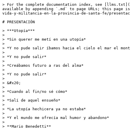
> For the complete documentation index, see [llms.txt](https://documentos.atesantafe.com.ar/sembrando-memoria/llms.txt). Markdown versions of documentation pages are available by appending `.md` to page URLs; this page is available as [Markdown](https://documentos.atesantafe.com.ar/sembrando-memoria/sembrando-memoria-historias-de-vida-y-militancia-en-la-provincia-de-santa-fe/presentacion.md).

# PRESENTACIÓN

> ***Utopía***
>
> *Sin querer me metí en una utopía*
>
> *Y no pude salir íbamos hacia el cielo el mar el monte*
>
> *Y no pude salir*
>
> *Creábamos futuro a ras del alma*
>
> *Y no pude salir*
>
> &#x20;
>
> *Cuando al fin/no sé cómo*
>
> *Salí de aquel ensueño*
>
> *La utopía hechicera ya no estaba*
>
> *Y el mundo me ofrecía mal humor y abandono*
>
> **Mario Benedetti**

### Los antecedentes

Este trabajo tiene como antecedente el trabajo que realizamos en las ediciones  1 y 2 de “Historias de Vida-Homenaje a militantes santafesinos”. [Tomo I ](https://www.santafe.gob.ar/documentos/justicia/Historias_de_Vida_I.pdf)y [Tomo II](https://www.santafe.gob.ar/documentos/justicia/Historias_de_Vida_II.pdf)

<div><figure><img src="/files/NBbI6AsNF9ZwnVv96Hcf" alt=""><figcaption></figcaption></figure> <figure><img src="/files/PSKpJNYJEFV65o2tzCR6" alt=""><figcaption><p>"Historias de Vida Tomo I (1ra y 2da edición) y Tomo II</p></figcaption></figure> <figure><img src="/files/jvlalwiUIvIrtol7AEuS" alt=""><figcaption></figcaption></figure></div>

Agradecemos a quienes trabajaron desinteresadamente en aquellas ediciones y a familiares, amigos y compañeros que brindaron testimonio y aportaron para ese cometido

La base fundante de este nuevo trabajo, está dada por la gran cantidad de material recogida en entrevistas y en recuperación de documentación de aquel trabajo que quedaron excluidas en muchos casos por falta de espacio. A esto debemos sumarle que del trabajo permanente que realizamos y seguramente continuaremos haciendo, fueron apareciendo nuevos casos y mayor cantidad de material para nosotros importante, que era necesario incorporar y es una obligación que como grupo  sentimos.

**“Memoria Urgente”**, relevamiento realizado por la Secretaría de Derechos Humanos de la provincia, aportó muchos nombres de personas nacidas en la provincia que realizaron su vida y militancia en otras. Los trabajos de Raúl Borsatti (**“Solo digo compañeros”**) y Roberto Baschetti ([**“Militantes del Peronismo Revolucionario uno por uno”**](https://robertobaschetti.com/militantes/)) completaron buena parte de este trabajo integrador.

<div><figure><img src="/files/pTH7u9Kjg4FjOP2AEmAC" alt="" width="308"><figcaption></figcaption></figure> <figure><img src="/files/7RzC2qGAwtM6IQuRdtSy" alt=""><figcaption></figcaption></figure></div>

### Nuestro interés

Nuestro interés no es idealizar nombres angelizados. Sus nombres tienen carnadura moral significante para la conciencia nacional. Creemos firmemente que la historia no debe ser despolitizada. Y que cada compañere debe ser rescatado por mérito propio, que la palabra revolución les habita y pertenece, porque fueron dignos hasta el final y los procesos históricos no se agotan en la muerte individual

Sentimos la obligación de decir de ellos, nos conmueve hacerlo, necesitamos traerlos reafirmando su presente. La historiografía neoliberal dinamitó c